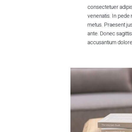
consectetuer adipis
venenatis. In pede m
metus. Praesent just
ante. Donec sagitti
accusantium dolore