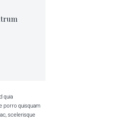
rutrum
d quia
ue porro quisquam
ac, scelerisque