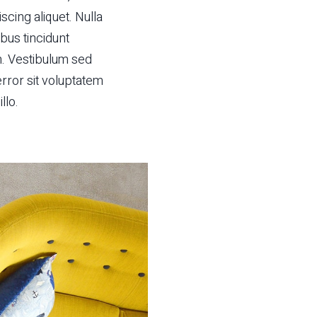
cing aliquet. Nulla
ibus tincidunt
em. Vestibulum sed
error sit voluptatem
llo.