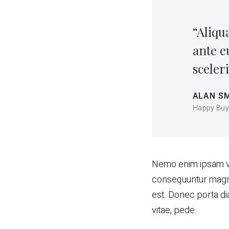
“Aliqu
ante eu
sceler
ALAN S
Happy Buy
Nemo enim ipsam vol
consequuntur magni
est. Donec porta di
vitae, pede.