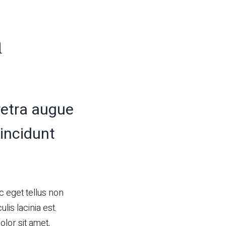
m
aretra augue
tincidunt
c eget tellus non
lis lacinia est.
lor sit amet,