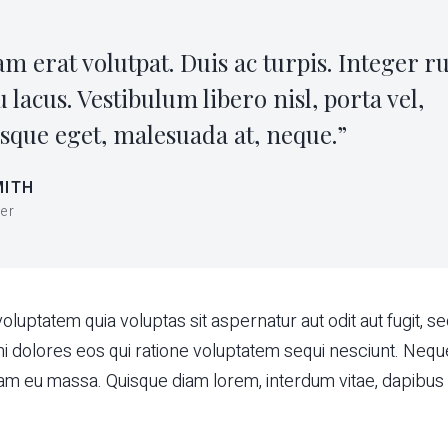
am erat volutpat. Duis ac turpis. Integer 
 lacus. Vestibulum libero nisl, porta vel,
isque eget, malesuada at, neque.”
MITH
er
uptatem quia voluptas sit aspernatur aut odit aut fugit, se
 dolores eos qui ratione voluptatem sequi nesciunt. Neq
am eu massa. Quisque diam lorem, interdum vitae, dapibus 